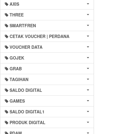
AXIS
THREE
SMARTFREN
CETAK VOUCHER | PERDANA
VOUCHER DATA
GOJEK
GRAB
TAGIHAN
SALDO DIGITAL
GAMES
SALDO DIGITAL1
PRODUK DIGITAL
PDAM