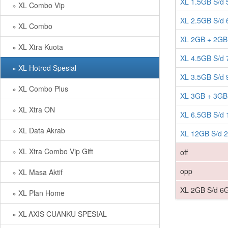
XL 1.5GB S/d 
» XL Combo Vip
XL 2.5GB S/d 
» XL Combo
XL 2GB + 2GB 
» XL Xtra Kuota
XL 4.5GB S/d 7
» XL Hotrod Spesial
XL 3.5GB S/d 
» XL Combo Plus
XL 3GB + 3GB 
» XL Xtra ON
XL 6.5GB S/d 1
» XL Data Akrab
XL 12GB S/d 2
» XL Xtra Combo Vip Gift
off
opp
» XL Masa Aktif
XL 2GB S/d 6G
» XL Plan Home
» XL-AXIS CUANKU SPESIAL