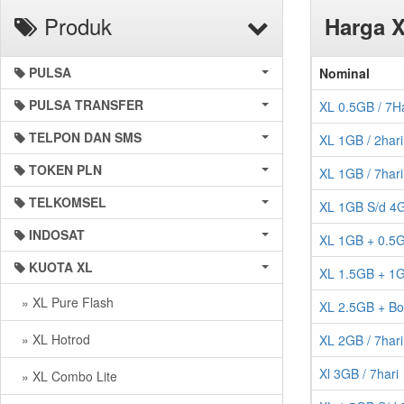
Produk
Harga X
PULSA
Nominal
PULSA TRANSFER
XL 0.5GB / 7Ha
TELPON DAN SMS
XL 1GB / 2hari
TOKEN PLN
XL 1GB / 7hari
TELKOMSEL
XL 1GB S/d 4G
INDOSAT
XL 1GB + 0.5G
KUOTA XL
XL 1.5GB + 1G
» XL Pure Flash
XL 2.5GB + Bon
» XL Hotrod
XL 2GB / 7hari
Xl 3GB / 7hari
» XL Combo Lite