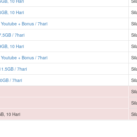
5GB, 10 Hari
Si
6GB, 10 Hari
Si
Youtube + Bonus / 7hari
Si
.5GB / 7hari
Si
9GB, 10 Hari
Si
Youtube + Bonus / 7hari
Si
1.5GB / 7hari
Si
0GB / 7hari
Si
Si
Si
B, 10 Hari
Si