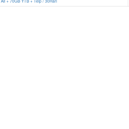
l + 70GB YTB + Telp / 30Hari