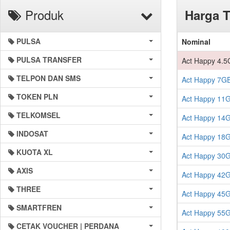
Produk
Harga T
PULSA
Nominal
PULSA TRANSFER
Act Happy 4.5
TELPON DAN SMS
Act Happy 7GB
TOKEN PLN
Act Happy 11G
TELKOMSEL
Act Happy 14G
INDOSAT
Act Happy 18G
KUOTA XL
Act Happy 30G
AXIS
Act Happy 42G
THREE
Act Happy 45G
SMARTFREN
Act Happy 55G
CETAK VOUCHER | PERDANA