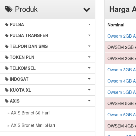
Produk
Harga 
PULSA
Nominal
PULSA TRANSFER
Owsem 2GB AL
TELPON DAN SMS
OWSEM 2GB AL
TOKEN PLN
OWSEM 3GB AL
TELKOMSEL
Owsem 3GB AL
INDOSAT
Owsem 4GB AL
KUOTA XL
Owsem 5GB AL
AXIS
OWSEM 5GB AL
» AXIS Bronet 60 Hari
Owsem 6GB AL
» AXIS Bronet Mini 5Hari
OWSEM 4GB AL