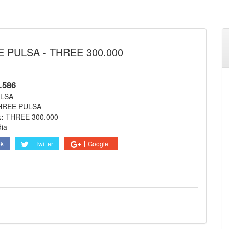
 PULSA - THREE 300.000
.586
LSA
HREE PULSA
k:
THREE 300.000
dia
ok
Twitter
Google+