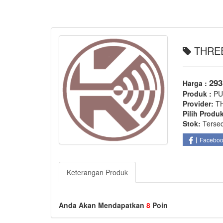
THREE
293
Harga :
Produk :
PU
Provider:
T
Pilih Produ
Stok:
Terse
Facebo
Keterangan Produk
Anda Akan Mendapatkan
8
Poin