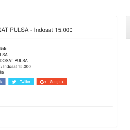
T PULSA - Indosat 15.000
155
LSA
NDOSAT PULSA
k:
Indosat 15.000
dia
ok
Twitter
Google+