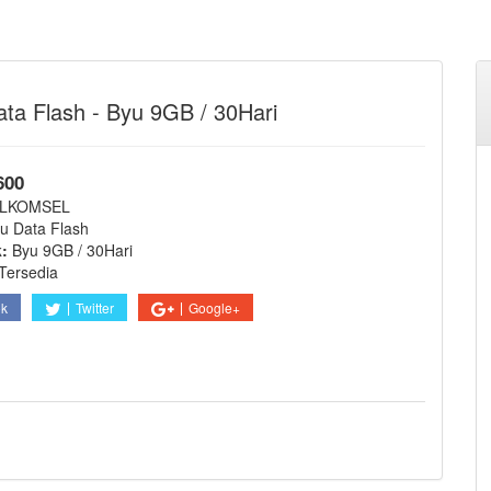
ta Flash - Byu 9GB / 30Hari
600
LKOMSEL
u Data Flash
k:
Byu 9GB / 30Hari
Tersedia
ok
Twitter
Google+