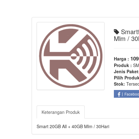
Smartf
Mlm / 30
109
Harga :
Produk :
S
Jenis Paket
Pilih Produ
Stok:
Terse
Facebo
Keterangan Produk
Smart 20GB All + 40GB Mlm / 30Hari