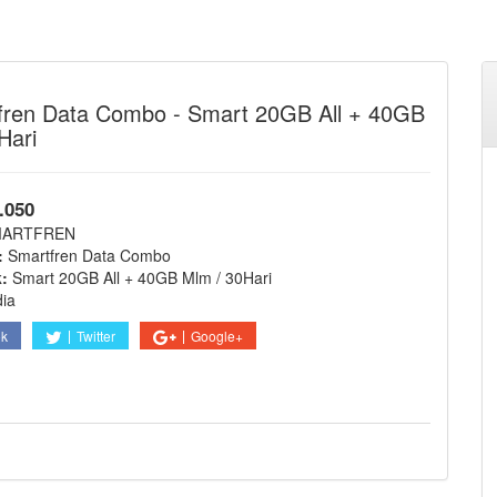
ren Data Combo - Smart 20GB All + 40GB
Hari
.050
MARTFREN
:
Smartfren Data Combo
k:
Smart 20GB All + 40GB Mlm / 30Hari
dia
ok
Twitter
Google+