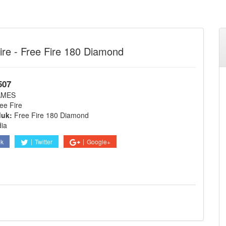
ire - Free Fire 180 Diamond
507
AMES
ee Fire
duk:
Free Fire 180 Diamond
dia
ok
Twitter
Google+